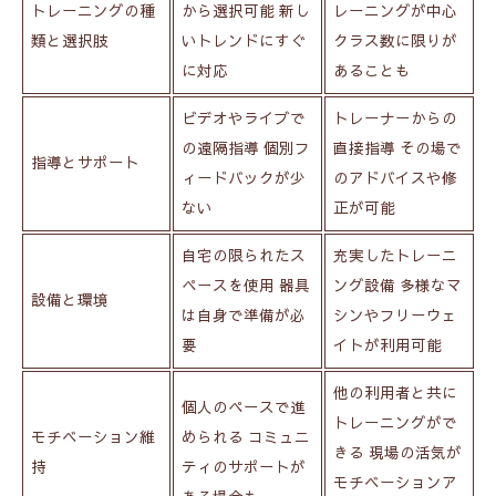
トレーニングの種
から選択可能 新し
レーニングが中心
類と選択肢
いトレンドにすぐ
クラス数に限りが
に対応
あることも
ビデオやライブで
トレーナーからの
の遠隔指導 個別フ
直接指導 その場で
指導とサポート
ィードバックが少
のアドバイスや修
ない
正が可能
自宅の限られたス
充実したトレーニ
ペースを使用 器具
ング設備 多様なマ
設備と環境
は自身で準備が必
シンやフリーウェ
要
イトが利用可能
他の利用者と共に
個人のペースで進
トレーニングがで
モチベーション維
められる コミュニ
きる 現場の活気が
持
ティのサポートが
モチベーションア