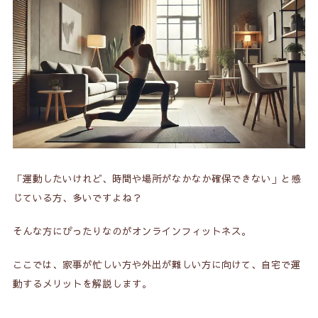
2.
オンラインフィットネスのデメリット
2-1.
細かいアドバイスが貰えにくい
2-2.
機械トレーニングができない
2-3.
人との繋がりがない
3.
店舗ジムのメリット
3-1.
直接的なアドバイスがもらえる
「運動したいけれど、時間や場所がなかなか確保できない」と感
3-2.
機械トレーニングができる
じている方、多いですよね？
3-3.
人との繋がりができる
そんな方にぴったりなのがオンラインフィットネス。
4.
店舗ジムのデメリット
ここでは、家事が忙しい方や外出が難しい方に向けて、自宅で運
動するメリットを解説します。
4-1.
店舗まで行かないといけない
4-2.
費用が高め