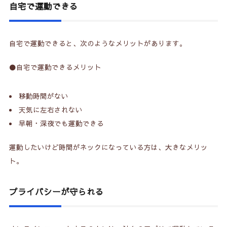
自宅で運動できる
4-3.
人目がある
自宅で運動できると、次のようなメリットがあります。
5.
店舗ジムの体験談
⚫️自宅で運動できるメリット
5-1.
行くのが面倒
5-2.
割高
移動時間がない
5-3.
順番待ち
天気に左右されない
早朝・深夜でも運動できる
5-4.
コミュニティー
運動したいけど時間がネックになっている方は、大きなメリッ
6.
まとめ
ト。
プライバシーが守られる