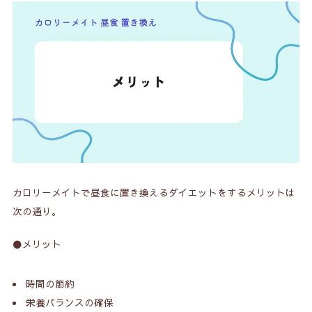
1-4.
どこでも買える
1-5.
節約できる
1-6.
日持ちする
1-7.
考えなくていい
2.
カロリーメイトで昼食を置き換えるデメリット
2-1.
満足感が少ない
カロリーメイトで昼食に置き換えるダイエットをするメリットは
2-2.
飽きる
次の通り。
2-3.
ダイエット食ではない
⚫️メリット
2-4.
外に出ない
2-5.
コミュニケーションの機会を逃す
時間の節約
栄養バランスの確保