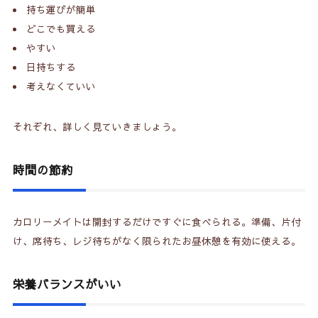
3.
カロリーメイト置き換えダイエットの注意点
持ち運びが簡単
どこでも買える
3-1.
大量に食べない
やすい
3-2.
間食にしない
日持ちする
考えなくていい
4.
カロリーメイトダイエットの効果的なやり方
それぞれ、詳しく見ていきましょう。
4-1.
1食2本
4-2.
週に2〜3回にする
時間の節約
4-3.
他の食品と組み合わせる
4-4.
運動もする
カロリーメイトは開封するだけですぐに食べられる。準備、片付
け、席待ち、レジ待ちがなく限られたお昼休憩を有効に使える。
5.
カロリーメイトの特徴
6.
カロリーメイト置き換えダイエットQ&A
栄養バランスがいい
6-1.
カロリーメイトは1日に何本まで？