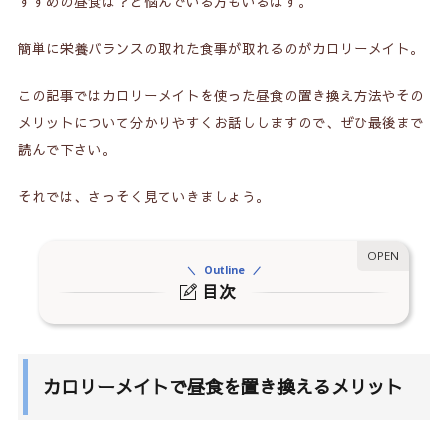
すすめの昼食は？と悩んでいる方もいるはず。
簡単に栄養バランスの取れた食事が取れるのがカロリーメイト。
この記事ではカロリーメイトを使った昼食の置き換え方法やその
メリットについて分かりやすくお話ししますので、ぜひ最後まで
読んで下さい。
それでは、さっそく見ていきましょう。
Outline
目次
1.
カロリーメイトで昼食を置き換えるメリット
1-1.
時間の節約
カロリーメイトで昼食を置き換えるメリット
1-2.
栄養バランスがいい
1-3.
持ち運びが簡単