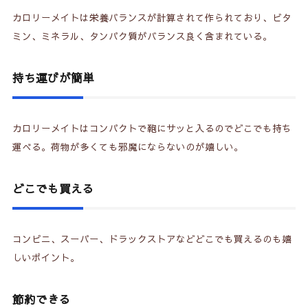
カロリーメイトは栄養バランスが計算されて作られており、ビタ
6-2.
カロリーメイトはおにぎり何個分？
ミン、ミネラル、タンパク質がバランス良く含まれている。
7.
カロリーメイトで昼食に簡単置き換えダイエット
（まとめ）
持ち運びが簡単
カロリーメイトはコンパクトで鞄にサッと入るのでどこでも持ち
運べる。荷物が多くても邪魔にならないのが嬉しい。
どこでも買える
コンビニ、スーパー、ドラックストアなどどこでも買えるのも嬉
しいポイント。
節約できる