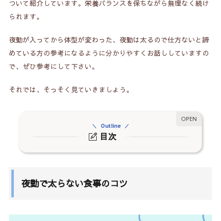
ついて紹介しています。栄養バランスを保ちながら無理なく続け
られます。
夜勤が入ってから体型が変わった、夜勤は太るので仕方ないと諦
めている方の参考になるように分かりやすくお話ししていますの
で、ぜひ参考にして下さい。
それでは、そっそく見ていきましょう。
Outline
目次
1.
夜勤で太らない食事のコツ
1-1.
栄養バランスの取れた食事
夜勤で太らない食事のコツ
1-2.
食物繊維を摂る
2.
夜勤で太りやすくなる理由