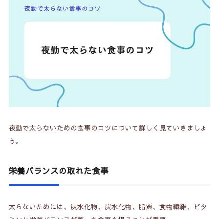
2-1.
体内時計の乱れ
2-2.
ストレスと食欲
2-3.
夜間はカロリー消費量が少ない
2-4.
乱れた食事スケジュール
2-5.
差し入れが多い
2-6.
眠気覚ましに食べる
夜勤で太らないための食事のコツについて詳しく見ていきましょ
3.
夜勤で太らない食事時間の取り方
う。
3-1.
夜勤前
栄養バランスの取れた食事
3-2.
夜食
3-3.
夜勤明けの食事
太らないためには、炭水化物、炭水化物、脂質、食物繊維、ビタ