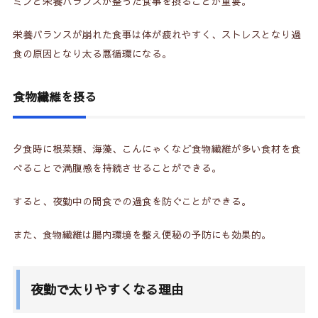
ミンと栄養バランスが整った食事を摂ることが重要。
4.
夜勤者の栄養バランスに宅配食
4-1.
NOSH（ナッシュ）
栄養バランスが崩れた食事は体が疲れやすく、ストレスとなり過
食の原因となり太る悪循環になる。
4-2.
Dr.つるかめキッチン
食物繊維を摂る
5.
夜勤で太らない食事の工夫
5-1.
スープジャー
夕食時に根菜類、海藻、こんにゃくなど食物繊維が多い食材を食
5-2.
持ち運びジューサー
べることで満腹感を持続させることができる。
6.
睡眠の質を高めることも大切
すると、夜勤中の間食での過食を防ぐことができる。
7.
夜勤で太らないための食事術（Q&A）
また、食物繊維は腸内環境を整え便秘の予防にも効果的。
7-1.
夜勤中に避けた方がいい食べ物は？
7-2.
夜勤中の間食は食べない方がいい？
夜勤で太りやすくなる理由
7-3.
マットレスは使った方がいい？